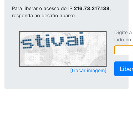
Para liberar o acesso
do IP
216.73.217.138
,
responda ao desafio abaixo.
Digite 
lado no
[trocar imagem]